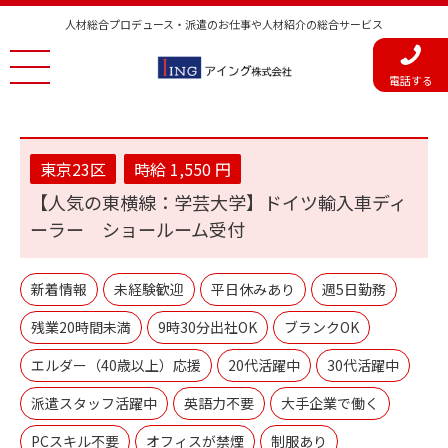
人材総合プロデュース・派遣のお仕事や人材紹介の総合サービス
電話する
東京23区
時給 1,550 円
【人気の東横線：学芸大学】ドイツ輸入車ディ
ーラー ショールーム受付
新着情報
未経験歓迎
平日休みあり
週5日勤務
残業20時間未満
9時30分出社OK
ブランクOK
エルダー（40歳以上）応援
20代活躍中
30代活躍中
派遣スタッフ活躍中
英語力不要
大手企業で働く
PCスキル不要
オフィスが禁煙
制服あり