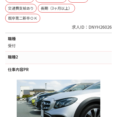
交通費支給あり
長期（3ヶ月以上）
既卒第二新卒ＯＫ
求人ID：DNYH26026
職種
受付
職種2
仕事内容
PR