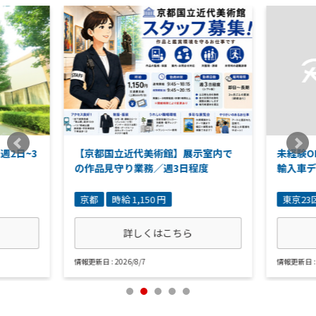
週2日~3
【京都国立近代美術館】展示室内で
未経験O
の作品見守り業務／週3日程度
輸入車
京都
時給 1,150 円
東京23
詳しくはこちら
情報更新日 : 2026/8/7
情報更新日 : 