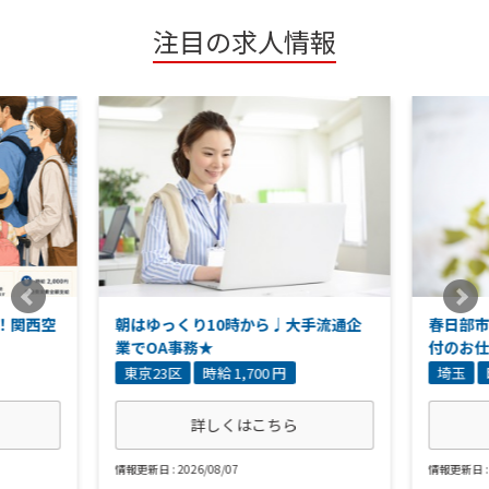
注目の求人情報
！！関西空
朝はゆっくり10時から♩大手流通企
春日部
！
業でOA事務★
付のお仕
東京23区
時給 1,700 円
埼玉
詳しくはこちら
情報更新日 : 2026/08/07
情報更新日 : 