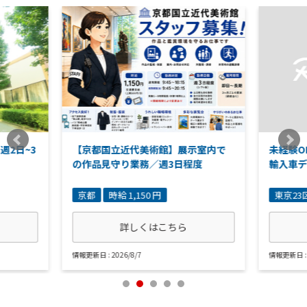
週2日~3
【京都国立近代美術館】展示室内で
未経験O
の作品見守り業務／週3日程度
輸入車
京都
時給 1,150 円
東京23
詳しくはこちら
情報更新日 : 2026/8/7
情報更新日 : 