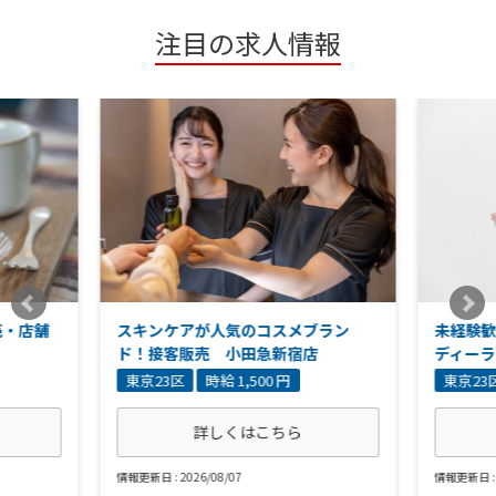
注目の求人情報
売・店舗
スキンケアが人気のコスメブラン
未経験
ド！接客販売 小田急新宿店
ディー
東京23区
時給 1,500 円
東京23
詳しくはこちら
情報更新日 : 2026/08/07
情報更新日 : 