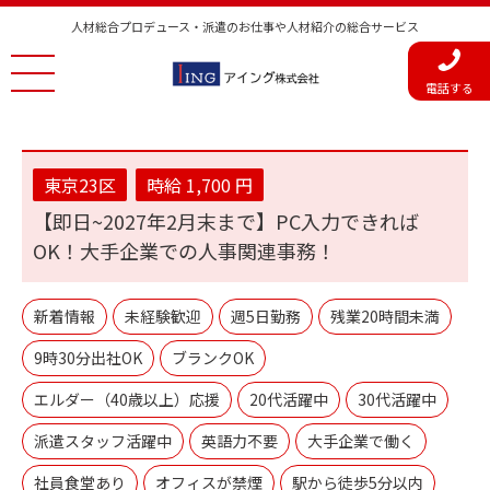
人材総合プロデュース・派遣のお仕事や人材紹介の総合サービス
電話する
東京23区
時給 1,700 円
【即日~2027年2月末まで】PC入力できれば
OK！大手企業での人事関連事務！
新着情報
未経験歓迎
週5日勤務
残業20時間未満
9時30分出社OK
ブランクOK
エルダー（40歳以上）応援
20代活躍中
30代活躍中
派遣スタッフ活躍中
英語力不要
大手企業で働く
社員食堂あり
オフィスが禁煙
駅から徒歩5分以内