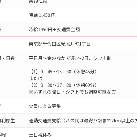
態
契約社員
時給 1,450 円
細
時給1450円＋交通費全額
東京都千代田区紀尾井町1丁目
間・日数
平日月～金のなかで週1～2日、シフト制
【1】9：45～15：30（休憩45分）
または
【2】8：30～17：30（休憩60分）
※いずれの曜日・シフトでも調整可能な方
景
欠員による募集
福利厚生
通勤交通費支給（バス代は最寄り駅まで2km以上の
休暇
土日祝休み