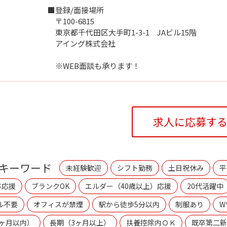
■登録/面接場所
〒100-6815
東京都千代田区大手町1-3-1 JAビル15階
アイング株式会社
※WEB面談も承ります！
求人に応募す
キーワード
未経験歓迎
シフト勤務
土日祝休み
平
卒応援
ブランクOK
エルダー（40歳以上）応援
20代活躍中
ル不要
オフィスが禁煙
駅から徒歩5分以内
制服あり
W
3ヶ月以内）
長期（3ヶ月以上）
扶養控除内ＯＫ
既卒第二新