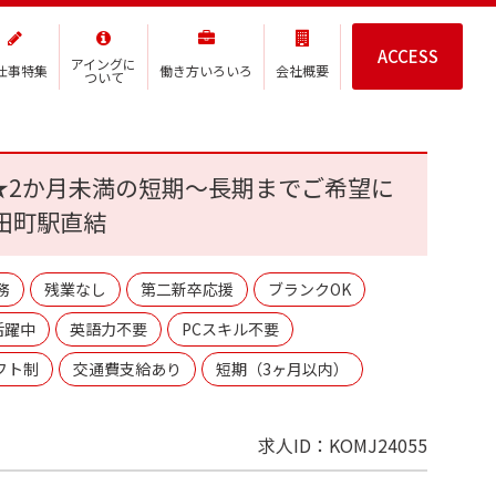
ACCESS
アイングに
仕事特集
働き方いろいろ
会社概要
ついて
★2か月未満の短期～長期までご希望に
田町駅直結
務
残業なし
第二新卒応援
ブランクOK
活躍中
英語力不要
PCスキル不要
フト制
交通費支給あり
短期（3ヶ月以内）
求人ID：KOMJ24055