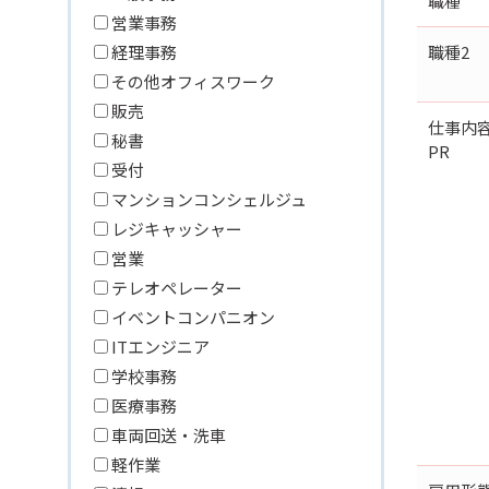
職種
営業事務
経理事務
職種2
その他オフィスワーク
販売
仕事内
秘書
PR
受付
マンションコンシェルジュ
レジキャッシャー
営業
テレオペレーター
イベントコンパニオン
ITエンジニア
学校事務
医療事務
車両回送・洗車
軽作業