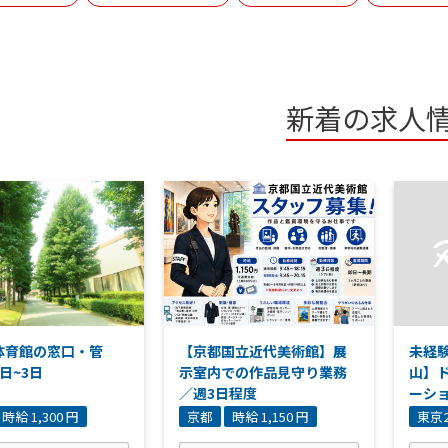
新着の求人
体育館の窓口・管
【京都国立近代美術館】展
未経験
日~3日
示室内での作品見守り業務
山】
／週3日程度
ーシ
時給 1,300 円
京都
時給 1,150 円
東京