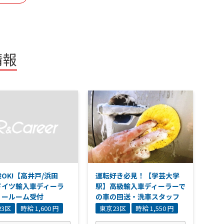
情報
OK!【高井戸/浜田
運転好き必見！【学芸大学
ドイツ輸入車ディーラ
駅】高級輸入車ディーラーで
ョールーム受付
の車の回送・洗車スタッフ
23区
時給 1,600 円
東京23区
時給 1,550 円