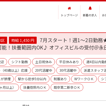
トップページ
新着の求人
お
7月スタート！週1～2日勤務
3区
時給 1,450 円
可能！扶養範囲内OK♪ オフィスビルの受付＠永
歓迎
シフト勤務
土日祝休み
平日休みあり
週4日以内勤
（40歳以上）応援
20代活躍中
30代活躍中
派遣スタッフ
スが禁煙
駅から徒歩5分以内
制服あり
WワークＯＫ
シ
3ヶ月以上）
扶養控除内ＯＫ
既卒第二新卒ＯＫ