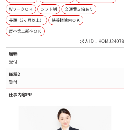
WワークＯＫ
シフト制
交通費支給あり
長期（3ヶ月以上）
扶養控除内ＯＫ
既卒第二新卒ＯＫ
求人ID：KOMJ24079
職種
受付
職種2
受付
仕事内容
PR