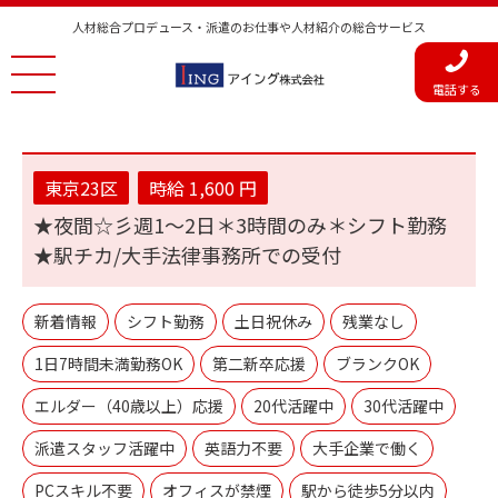
人材総合プロデュース・派遣のお仕事や人材紹介の総合サービス
電話する
東京23区
時給 1,600 円
★夜間☆彡週1〜2日＊3時間のみ＊シフト勤務
★駅チカ/大手法律事務所での受付
新着情報
シフト勤務
土日祝休み
残業なし
1日7時間未満勤務OK
第二新卒応援
ブランクOK
エルダー（40歳以上）応援
20代活躍中
30代活躍中
派遣スタッフ活躍中
英語力不要
大手企業で働く
PCスキル不要
オフィスが禁煙
駅から徒歩5分以内