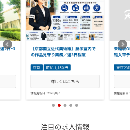
週2日~3
【京都国立近代美術館】展示室内で
未経験O
の作品見守り業務／週3日程度
輸入車
京都
時給 1,150 円
東京23
詳しくはこちら
情報更新日 : 2026/8/7
情報更新日 : 
注目の求人情報