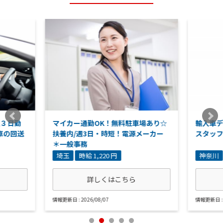
週３日勤
マイカー通勤OK！無料駐車場あり☆
輸入車デ
車の回送
扶養内/週3日・時短！電源メーカー
スタッ
＊一般事務
埼玉
時給 1,220 円
神奈川
詳しくはこちら
情報更新日 : 2026/08/07
情報更新日 : 