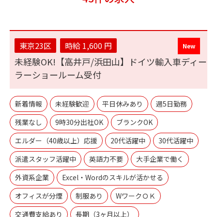
東京23区
時給 1,600 円
未経験OK!【高井戸/浜田山】ドイツ輸入車ディー
ラーショールーム受付
新着情報
未経験歓迎
平日休みあり
週5日勤務
残業なし
9時30分出社OK
ブランクOK
エルダー（40歳以上）応援
20代活躍中
30代活躍中
派遣スタッフ活躍中
英語力不要
大手企業で働く
外資系企業
Excel・Wordのスキルが活かせる
オフィスが分煙
制服あり
WワークＯＫ
交通費支給あり
長期（3ヶ月以上）