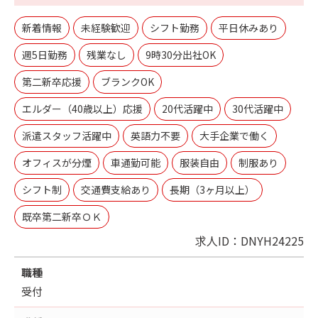
新着情報
未経験歓迎
シフト勤務
平日休みあり
週5日勤務
残業なし
9時30分出社OK
第二新卒応援
ブランクOK
エルダー（40歳以上）応援
20代活躍中
30代活躍中
派遣スタッフ活躍中
英語力不要
大手企業で働く
オフィスが分煙
車通勤可能
服装自由
制服あり
シフト制
交通費支給あり
長期（3ヶ月以上）
既卒第二新卒ＯＫ
求人ID：DNYH24225
職種
受付