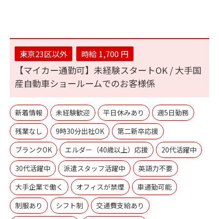
東京23区以外
時給 1,700 円
【マイカー通勤可】未経験スタートOK / 大手国
産自動車ショールームでのお客様係
新着情報
未経験歓迎
平日休みあり
週5日勤務
残業なし
9時30分出社OK
第二新卒応援
ブランクOK
エルダー（40歳以上）応援
20代活躍中
30代活躍中
派遣スタッフ活躍中
英語力不要
大手企業で働く
オフィスが禁煙
車通勤可能
制服あり
シフト制
交通費支給あり