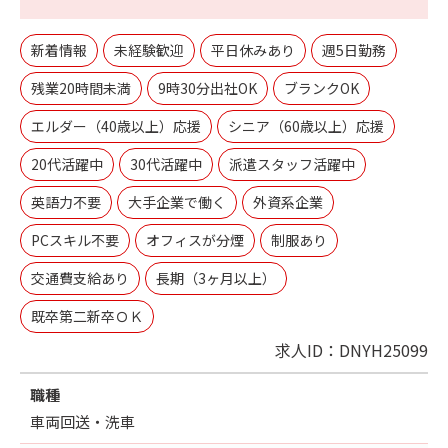
新着情報
未経験歓迎
平日休みあり
週5日勤務
残業20時間未満
9時30分出社OK
ブランクOK
エルダー（40歳以上）応援
シニア（60歳以上）応援
20代活躍中
30代活躍中
派遣スタッフ活躍中
英語力不要
大手企業で働く
外資系企業
PCスキル不要
オフィスが分煙
制服あり
交通費支給あり
長期（3ヶ月以上）
既卒第二新卒ＯＫ
求人ID：DNYH25099
職種
車両回送・洗車