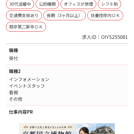
30代活躍中
公的機関
オフィスが禁煙
シフト制
交通費支給あり
長期（3ヶ月以上）
扶養控除内ＯＫ
既卒第二新卒ＯＫ
求人ID：OIYS255081
職種
受付
職種2
インフォメーション
イベントスタッフ
看視
その他
仕事内容
PR