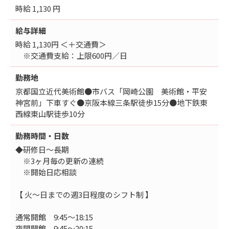
時給 1,130 円
給与詳細
時給 1,130円 ＜＋交通費＞
※交通費支給：上限600円／日
勤務地
京都国立近代美術館●市バス「岡崎公園 美術館・平安
神宮前」下車すぐ●京阪本線三条駅徒歩15分●地下鉄東
西線東山駅徒歩10分
勤務時間・日数
◆研修日～長期
※3ヶ月毎の更新の連続
※開始日応相談
【 火～日までの週3日程度のシフト制 】
通常開館 9:45～18:15
夜間開館 9:45～20:15