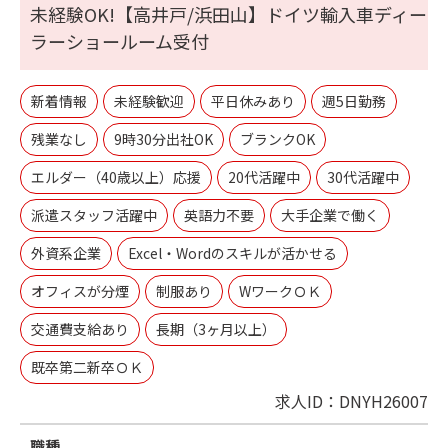
未経験OK!【高井戸/浜田山】ドイツ輸入車ディー
ラーショールーム受付
新着情報
未経験歓迎
平日休みあり
週5日勤務
残業なし
9時30分出社OK
ブランクOK
エルダー（40歳以上）応援
20代活躍中
30代活躍中
派遣スタッフ活躍中
英語力不要
大手企業で働く
外資系企業
Excel・Wordのスキルが活かせる
オフィスが分煙
制服あり
WワークＯＫ
交通費支給あり
長期（3ヶ月以上）
既卒第二新卒ＯＫ
求人ID：DNYH26007
職種