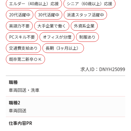
エルダー（40歳以上）応援
シニア（60歳以上）応援
20代活躍中
30代活躍中
派遣スタッフ活躍中
英語力不要
大手企業で働く
外資系企業
PCスキル不要
オフィスが分煙
制服あり
交通費支給あり
長期（3ヶ月以上）
既卒第二新卒ＯＫ
求人ID：DNYH25099
職種
車両回送・洗車
職種2
車両回送
仕事内容
PR