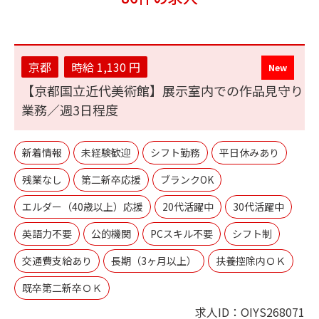
京都
時給 1,130 円
【京都国立近代美術館】展示室内での作品見守り
業務／週3日程度
新着情報
未経験歓迎
シフト勤務
平日休みあり
残業なし
第二新卒応援
ブランクOK
エルダー（40歳以上）応援
20代活躍中
30代活躍中
英語力不要
公的機関
PCスキル不要
シフト制
交通費支給あり
長期（3ヶ月以上）
扶養控除内ＯＫ
既卒第二新卒ＯＫ
求人ID：OIYS268071