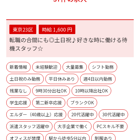
東京23区
時給 1,600 円
転職の合間にも◎土日祝♪好きな時に働ける待
機スタッフ☆
新着情報
未経験歓迎
大量募集
シフト勤務
土日祝のみ勤務
平日休みあり
週4日以内勤務
残業なし
9時30分出社OK
10時以降出社OK
学生応援
第二新卒応援
ブランクOK
エルダー（40歳以上）応援
20代活躍中
30代活躍中
派遣スタッフ活躍中
大手企業で働く
PCスキル不要
オフィスが禁煙
駅から徒歩5分以内
制服あり