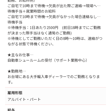
勤務、お給料例）
ご自宅で10時まで待機→欠員が出た際ご連絡→現場へ…
待機手当＋就業時間のお給料
ご自宅で10時まで待機→欠員がなかった場合連絡なし…
待機手当
※待機手当：1日あたり2500円 (前日18時までにご勤務
が決まった際手当はなく通常のご勤務)
※待機としてご勤務いただく日の8時～10時は、連絡がつ
ながる状態で待機ください、
★主なお仕事…
自動車シュールームの受付（サポート業務中心）
★勤務地…
お台場にある大手輸入車ディーラーでのご勤務となりま
す。
雇用形態
アルバイト・パート
給与