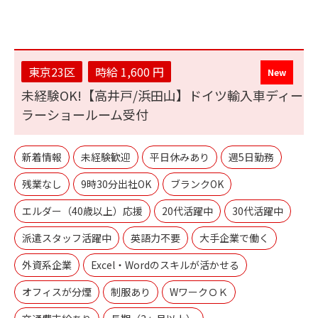
東京23区
時給 1,600 円
未経験OK!【高井戸/浜田山】ドイツ輸入車ディー
ラーショールーム受付
新着情報
未経験歓迎
平日休みあり
週5日勤務
残業なし
9時30分出社OK
ブランクOK
エルダー（40歳以上）応援
20代活躍中
30代活躍中
派遣スタッフ活躍中
英語力不要
大手企業で働く
外資系企業
Excel・Wordのスキルが活かせる
オフィスが分煙
制服あり
WワークＯＫ