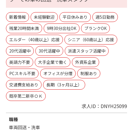
新着情報
未経験歓迎
平日休みあり
週5日勤務
残業20時間未満
9時30分出社OK
ブランクOK
エルダー（40歳以上）応援
シニア（60歳以上）応援
20代活躍中
30代活躍中
派遣スタッフ活躍中
英語力不要
大手企業で働く
外資系企業
PCスキル不要
オフィスが分煙
制服あり
交通費支給あり
長期（3ヶ月以上）
既卒第二新卒ＯＫ
求人ID：DNYH25099
職種
車両回送・洗車