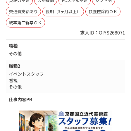
英語力不要
公的機関
PCスキル不要
シフト制
交通費支給あり
長期（3ヶ月以上）
扶養控除内ＯＫ
既卒第二新卒ＯＫ
求人ID：OIYS268071
職種
その他
職種2
イベントスタッフ
看視
その他
仕事内容
PR