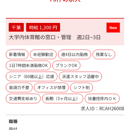
千葉
時給 1,300 円
大学内体育館の窓口・管理 週2日~3日
新着情報
未経験歓迎
週4日以内勤務
残業なし
1日7時間未満勤務OK
ブランクOK
シニア（60歳以上）応援
派遣スタッフ活躍中
英語力不要
オフィスが禁煙
シフト制
交通費支給あり
長期（3ヶ月以上）
扶養控除内ＯＫ
求人ID：RCAH26008
職種
受付