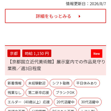
情報更新日：2026/8/7
詳細をもっとみる
京都
時給 1,150 円
【京都国立近代美術館】展示室内での作品見守り
業務／週3日程度
新着情報
未経験歓迎
シフト勤務
平日休みあり
残業なし
第二新卒応援
ブランクOK
エルダー（40歳以上）応援
20代活躍中
30代活躍中